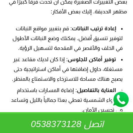
بعض التغييرات الصغيرة يمكن أن تُحدث فرقًا كبيرًا في
مظهر الحديقة. إليك بعض الأفكار:
إعادة ترتيب النباتات
: قم بتغيير مواقع النباتات
لتوفير تنسيق أفضل. يمكنك وضع النباتات الأطول
في الخلف والأقصر في المقدمة لتسهيل الرؤية.
توفير أماكن للجلوس
: إذا كان لديك مقاعد غير
مستغلة، حاول إضافتها في أماكن استراتيجية حتى
يصبح هناك مساحة للاسترخاء والاستمتاع بالمنظر.
العناية بالتفاصيل
: إضاءة المسارات باستخدام
الأضواء الشمسية تعطي بعدًا جمالياً بالليل وتساعد
في تحسين الأمان.
اتصل 0538373128
إضافة عناصر جديدة لإحداث تغيير جذري