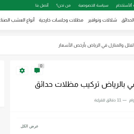
اض: تصاميم جذابة تناسب الذوق الراقي
 ألأستخدام
سياسة الخصوصية
من نحن؟
أتصل بنا
ض: حول فناء منزلك إلى واحة غناء...
لحدائق
شلالات ونوافير
مظلات وجلسات خارجية
أنواع العشب الصنا
هزة الرذاذ والضباب بالرياض بأفضل جودة...
فلل والمنازل في الرياض بأرخص الأسعار
اض: كيف تحول حديقتك إلى منتجع...
والرذاذ بالرياض باقل التكلفه
0
جية بالرياض لتجعل حديقتك عصرية
عي بالرياض تركيب مظلات حدائق
ي الحوش تنسيق حدائق احوش بالرياض
ام
11 دقائق للقراءة