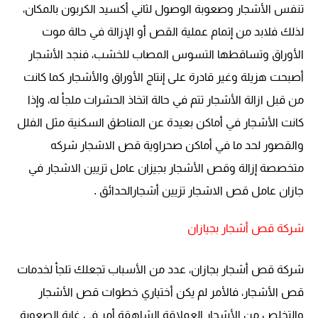
تنفس الأشجار وصعوبة الوصول لثاني أكسيد الكربون بالمكان،
لذلك فلابد من إتمام عملية القص أو الإزالة في حالة موت
الأوراق وتساقطها
التسوس المصاب للخشب، فنجد الأشجار
أصبحت هزيلة وغير قادرة على إنتاج الأوراق والأشجار كما كانت
من قبل
ازالة الأشجار تتم في حالة اتخاذ الحشرات ملجأ له، وإذا
كانت الأشجار في أماكن بعيدة عن المناطق السكنية مثل الفلل
والقصور لحد ما في أماكن صحراوية
قص الاشجار شركه
متخصصة إزالة وقص الأشجار بجيزان عامل تزيين الاشجار في
جازان عامل قص الاشجار تزيين أشجارالحدائق
.
شركة قص أشجار بجيازان
شركة قص أشجار بجازان، عدد من الأسباب تجعلك تلجأ لخدمات
قص الأشجار، فالأمر لم يكن أختياري خطوات قص الأشجار
والتخلص من الأشجار العملاقة الشاهقة أمر في غاية الصعوبة