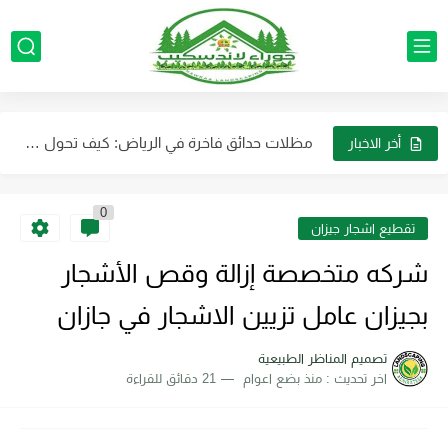
تصميم الأحواض الزراعية الرياض: حول فناء منزلك إلى واحة غناء...
خدمات تركيب وصيانة جميع أجهزة الرذاذ والضباب بالرياض بأفضل جودة...
أفضل شركة لتنسيق حدائق الفلل والمنازل في الرياض بأرخص الأسعار
مظلات حدائق فاخرة في الرياض: كيف تحول حديقتك إلى منتجع...
أخر الاخبار
صيانة وتركيب لأنظمة الضباب والرذاذ بالرياض باقل التكلفه
0
ديكورات مظلات وجلسات خارجية بالرياض لتجعل حديقتك عصرية
تقطيع اشجار جيزان
ترتيب الأثاث والديكورات في الحوش تنسيق حدائق احوش بالرياض
شركه متخصصة إزالة وقص الأشجار
بجيزان عامل تزيين الاشجار في جازان
تصميم المناظر الطبيعية
اخر تحديث :
منذ بضع اعوام
21 دقائق للقراءة