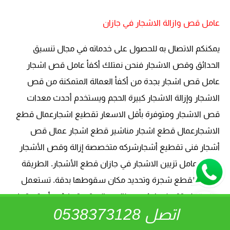
عامل قص وازالة الاشجار في جازان
يمكنكم الاتصال به للحصول على خدماته في مجال تنسيق
الحدائق وقص الاشجار فنحن نمتلك أكفأ عامل قص اشجار
عامل قص اشجار بجدة من أكفأ العمالة المتمكنة من قص
الاشجار وإزالة الاشجار كبيرة الحجم ويستخدم أحدث معدات
قص الاشجار ومتوفرة بأقل الاسعار تقطيع اشجارعمال قطع
الاشجارعمال قطع اشجار مناشير قطع اشجار عمال قص
أشجار فنى تقطيع أشجارشركه متخصصة إزالة وقص الأشجار
بجيزان عامل تزيين الاشجار في جازان قطع الأشجار. الطريقة
المثالية لقطع شجرة وتحديد مكان سقوطها بدقة. تستعمل
هذه الطريقة عندما يكون هناك مباني قريبة يخشى أن تسقط
اتصل 0538373128
عليها الشجرة
قص الاشجار وتشكيلها عامل قص الاشجار
تزيين أشجارالحدائق
.