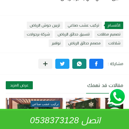
الأقسام
تركيب عشب صناعي
تزيين حوش الرياض
تصميم مظلات
تنسيق حدائق الرياض
شركة برجولات
شلالات
مصمم حدائق الرياض
نوافير
مقالات قد تهمك
عرض المزيد
الرياض
تركيب عشب صناعي
اتصل 0538373128