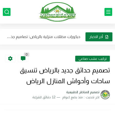
تصميم الحدائق الطبيعية للفلل والمنازل الرياض استخدام الألوان الطبيعية والنباتات...
تنسيق حدائق احواض زرع بالرياض لتوفير مساحة وتضفي لمسة جمالية...
ديكورات مظلات منزلية بالرياض: تصاميم جذابة تناسب الذوق الراقي
تصميم الأحواض الزراعية الرياض: حول فناء منزلك إلى واحة غناء...
أخر الاخبار
خدمات تركيب وصيانة جميع أجهزة الرذاذ والضباب بالرياض بأفضل جودة...
0
أفضل شركة لتنسيق حدائق الفلل والمنازل في الرياض بأرخص الأسعار
تركيب عشب صناعي
مظلات حدائق فاخرة في الرياض: كيف تحول حديقتك إلى منتجع...
تصميم حدائق جديد بالرياض تنسيق
صيانة وتركيب لأنظمة الضباب والرذاذ بالرياض باقل التكلفه
ساحات وأحواش المنازل الرياض
ديكورات مظلات وجلسات خارجية بالرياض لتجعل حديقتك عصرية
تصميم المناظر الطبيعية
اخر تحديث :
منذ بضع اعوام
12 دقائق للقراءة
ترتيب الأثاث والديكورات في الحوش تنسيق حدائق احوش بالرياض