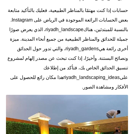
حسابات إذا كنت مهتمًا بالمناظر الطبيعية، فعليك بالتأكيد متابعة
بعض الحسابات الرائعة الموجودة في الرياض على Instagram.
بالنسبة للمبتدئين، هناكriyadh_landscape، الذي يعرض صورًا
جميلة للحدائق والمناظر الطبيعية من جميع أنحاء المدينة. ميزة
أخرى رائعة هيriyadh_gardens، والتي تدور حول الحدائق
ونصائح البستنة. وأخيرًا، إذا كنت تبحث عن مصدر إلهام لمشروع
تنسيق الحدائق الخاص بك، فتأكد من إطلاعك
علىriyadh_landscaping_ideasهذا مكان رائع للحصول على
الأفكار ومشاهدة الصور.