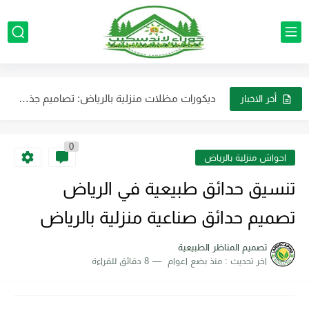
تصميم الحدائق الطبيعية للفلل والمنازل الرياض استخدام الألوان الطبيعية والنباتات...
تنسيق حدائق احواض زرع بالرياض لتوفير مساحة وتضفي لمسة جمالية...
ديكورات مظلات منزلية بالرياض: تصاميم جذابة تناسب الذوق الراقي
تصميم الأحواض الزراعية الرياض: حول فناء منزلك إلى واحة غناء...
أخر الاخبار
خدمات تركيب وصيانة جميع أجهزة الرذاذ والضباب بالرياض بأفضل جودة...
0
أفضل شركة لتنسيق حدائق الفلل والمنازل في الرياض بأرخص الأسعار
احواش منزلية بالرياض
مظلات حدائق فاخرة في الرياض: كيف تحول حديقتك إلى منتجع...
تنسيق حدائق طبيعية في الرياض
صيانة وتركيب لأنظمة الضباب والرذاذ بالرياض باقل التكلفه
تصميم حدائق صناعية منزلية بالرياض
ديكورات مظلات وجلسات خارجية بالرياض لتجعل حديقتك عصرية
تصميم المناظر الطبيعية
اخر تحديث :
منذ بضع اعوام
8 دقائق للقراءة
ترتيب الأثاث والديكورات في الحوش تنسيق حدائق احوش بالرياض