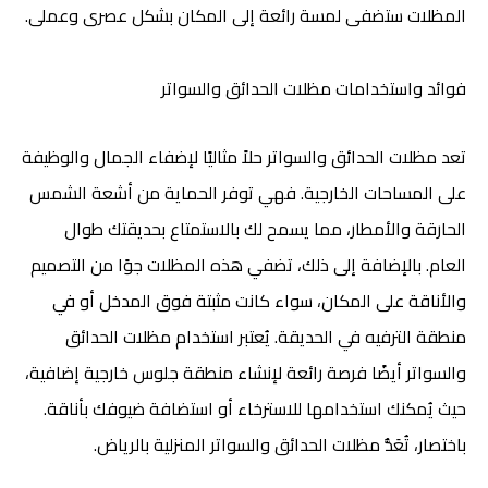
المظلات ستضفى لمسة رائعة إلى المكان بشكل عصرى وعملى.
فوائد واستخدامات مظلات الحدائق والسواتر
تعد مظلات الحدائق والسواتر حلاً مثاليًا لإضفاء الجمال والوظيفة
على المساحات الخارجية. فهي توفر الحماية من أشعة الشمس
الحارقة والأمطار، مما يسمح لك بالاستمتاع بحديقتك طوال
العام. بالإضافة إلى ذلك، تضفي هذه المظلات جوًا من التصميم
والأناقة على المكان، سواء كانت مثبتة فوق المدخل أو في
منطقة الترفيه في الحديقة. يُعتبر استخدام مظلات الحدائق
والسواتر أيضًا فرصة رائعة لإنشاء منطقة جلوس خارجية إضافية،
حيث يُمكنك استخدامها للاسترخاء أو استضافة ضيوفك بأناقة.
باختصار، تُعَدُّ مظلات الحدائق والسواتر المنزلية بالرياض.