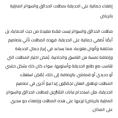
إضفاء جمالية على الحديقة ب
مظلات الحدائق والسواتر المنزلية
بالرياض
مظلات الحدائق والسواتر ليست فقط مفيدة من حيث الحماية، بل
أيضًا تُضفي جمالية على الحديقة. فهذه المظلات تأتي بتصاميم
مختلفة وألوان متنوعة، مما يساعد في إبراز جمال الحديقة
وإضافة لمسة من التناسق والجاذبية. يُمكن اختيار المظلات التي
تتناسب مع طابع الحديقة وأسلوبها، سواء كان ذلك بشكل خشبي
أو حديدي أو قماشي. بالإضافة إلى ذلك، يُمْكِن استغلاَء
المظلات لإطلاق العنان لخِصَائِصٍ إبداعيةٍ أخرى في تصاميم
الحديقة، مثل استخدام نباتات التسْرُّجِيل (مظلات الحدائق والسواتر
المنزلية بالرياض) لزرعها على هذه المظلات وإضفاء جو سحري
على المكان.