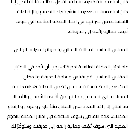
كان لديك حديقة كبيرة، بينما قد تفضِّل مظلاَّت قابلة للطى إذا
كان لديك مساحة صغيرة. استشر خبراء التصميم والإنشاءات
للاستفادة من خبراتهم في اختيار المظلة المثالية التى سوف
تُضِف جمالية رائعه إلى حديقتك.
المقاس المناسب ل
مظلات الحدائق والسواتر المنزلية بالرياض
عند اختيار المظلة المناسبة لحديقتك، يجب أن تأخذ في الاعتبار
المقاس المناسب. قم بقياس مساحة الحديقة والمكان
المخصص للمظلة بدقة. يجب أن تضمن المظلة تغطية كافية
للمساحة التي ترغب في حمايتها من أشعة الشمس والأمطار.
قد تحتاج إلى اخذ الأبعاد بعين الاعتبار، مثلاً طول و عرض و ارتفاع
المظلات. هذه التفاصيل سوف تساعدك في اختيار المظلة بالحجم
الصحيح التى سوف تُضِف جمالية رائعه إلى حديقتك وستوفِّرَ لك