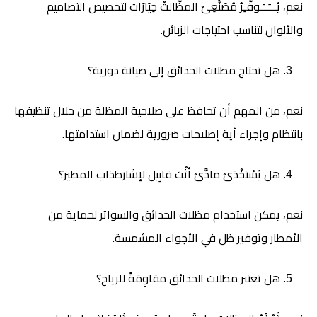
نعم، يُـــُــُـوفَّـِرُ مُصَنِّعِىْ المظَّالتْ خِيَارَات لتخصيص التصاميم
والألوان لتناسب احتياجات الزبائن.
هل تحتاج مظلات الحدائق إلى صيانة دورية؟
نعم، من المهم أن تحافظ على صلاحية المظلة من خلال تنظيفها
بانتظام وإجراء أية إصلاحات ضرورية لضمان استدامتها.
هل يُسْتخْدَىْ مادَّىْ أثْث قابِيل لإشارطذاب المطير؟
نعم، يمكن استخدام مظلات الحدائق والسواتر لحماية من
الأمطار وتوفير ظل في الأجواء المشمسة.
هل تعتبر مظلات الحدائق مقاوِمَةً للرياح؟