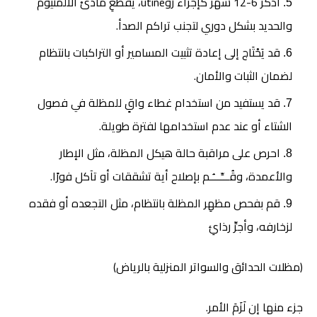
اذكر 6-12 شهر كإجراء روutine، يُقَطِّعِ مَادَّىْ اْلاْلُمنيُومْ
والحديد بشكل دوري لتجنب تراكم الصدأ.
قد يَحْتَاج إلى إعادة تثبيت المسامير أو التراكبات بانتظام
لضمان الثبات والأمان.
قد يستفيد من استخدام غطاء واقٍ للمظلة في فصول
الشتاء أو عند عدم استخدامها لفترة طويلة.
احرص على مراقبة حالة هيكل المظلة، مثل الإطار
والأعمدة، وقُـــِّـــُـم بإصلاح أية تشققات أو تآكل فورًا.
قم بفحص مظهِر المظلة بانتظام، مثل التجعده أو فقده
لزخارفه، وأجرِّ رذائِ
(مظلات الحدائق والسواتر المنزلية بالرياض)
جزء منها إن لَزَمَ الأمر.