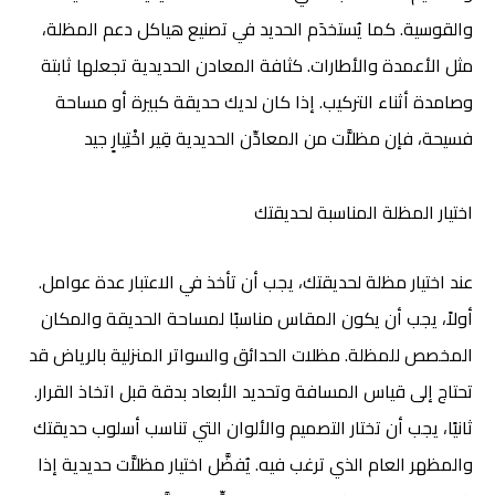
والقوسية. كما يُستخدَم الحديد في تصنيع هياكل دعم المظلة،
مثل الأعمدة والأطارات. كثافة المعادن الحديدية تجعلها ثابتة
وصامدة أثناء التركيب. إذا كان لديك حديقة كبيرة أو مساحة
فسيحة، فإن مظلاَّت من المعادِّن الحديدية قِیر اخْتِیارٍ جید
اختيار المظلة المناسبة لحديقتك
عند اختيار مظلة لحديقتك، يجب أن تأخذ في الاعتبار عدة عوامل.
أولاً، يجب أن يكون المقاس مناسبًا لمساحة الحديقة والمكان
المخصص للمظلة. مظلات الحدائق والسواتر المنزلية بالرياض
قد
تحتاج إلى قياس المسافة وتحديد الأبعاد بدقة قبل اتخاذ القرار.
ثانيًا، يجب أن تختار التصميم والألوان التي تناسب أسلوب حديقتك
والمظهر العام الذي ترغب فيه. يُفضَّل اختيار مظلاَّت حديدية إذا