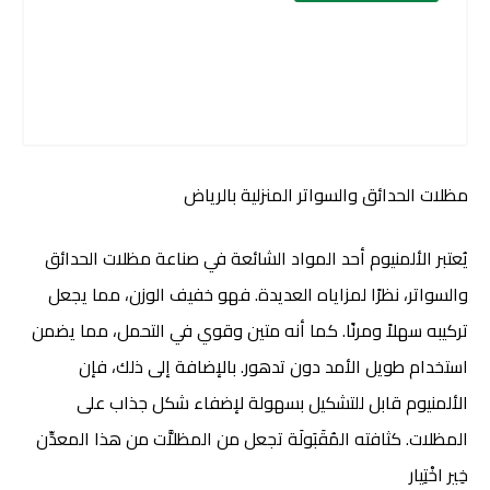
مظلات الحدائق والسواتر المنزلية بالرياض
يُعتبر الألمنيوم أحد المواد الشائعة في صناعة مظلات الحدائق
والسواتر، نظرًا لمزاياه العديدة. فهو خفيف الوزن، مما يجعل
تركيبه سهلاً ومرنًا. كما أنه متين وقوي في التحمل، مما يضمن
استخدام طويل الأمد دون تدهور. بالإضافة إلى ذلك، فإن
الألمنيوم قابل للتشكيل بسهولة لإضفاء شكل جذاب على
المظلات. كثافته المُقَبَولَة تجعل من المظلاَّت من هذا المعدِّن
خِير اخْتِیار