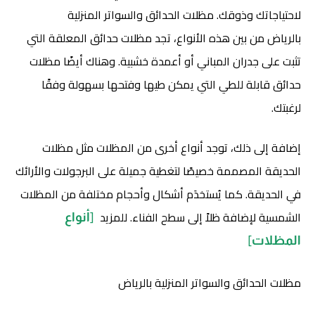
لاحتياجاتك وذوقك. مظلات الحدائق والسواتر المنزلية
بالرياض
من بين هذه الأنواع، تجد مظلات حدائق المعلقة التي
تثبت على جدران المباني أو أعمدة خشبية. وهناك أيضًا مظلات
حدائق قابلة للطي التي يمكن طيها وفتحها بسهولة وفقًا
لرغبتك.
إضافة إلى ذلك، توجد أنواع أخرى من المظلات مثل مظلات
الحديقة المصممة خصيصًا لتغطية جميلة على البرجولات والأرائك
في الحديقة. كما يُستخدَم أشكال وأحجام مختلفة من المظلات
[
الشمسية لإضافة ظلاً إلى سطح الفناء. للمزيد
أنواع
]
المظلات
مظلات الحدائق والسواتر المنزلية بالرياض