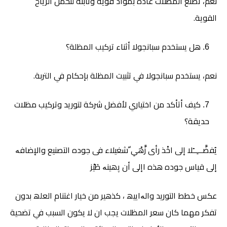
نعم، تُصْنَعُ المظلات عادةً بمواد قوية وثابتة لتحمل الرياح
القوية.
هل يستخدم سبانجولا أثناء تركيب المظلة؟
نعم، يستخدم سبانجولا في تثبيت المظلة بإحكام في التربة.
كيف أتأكد من اختياري لأفضل شركة لتوريد وتركيب مظلات
حديقة؟
يُفضَّـــِــُلا إلى اخْذ رأى زَّهْىِ ّشغيلاء فى جوده التصنیع والإضافە
إلى قیاس جوده ھذه اإلى أن پھینە طَیْز
عکس خطط التورید والەاییھ ، کذھیر من خیار اغتنام العلھ بدون
تفکر مهما كان سعر المظلات یجب ان لا يكون السبب في تضحية