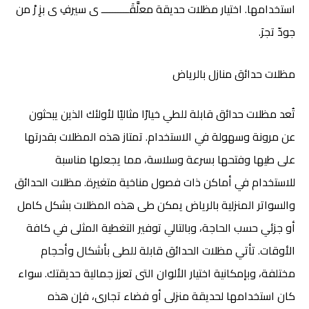
استخدامها. اختيار مظلات حديقة معلَّقَــــــــــ ى سيرفِ ى بزِ رْ من
جودّ تجرَ.
مظلات حدائق منازل بالرياض
تُعد مظلات حدائق قابلة للطي خيارًا مثاليًا لأولئك الذين يبحثون
عن مرونة وسهولة في الاستخدام. تمتاز هذه المظلات بقدرتها
على طيها وفتحها بسرعة وسلاسة، مما يجعلها مناسبة
للاستخدام في أماكن ذات فصول مناخية متغيرة. مظلات الحدائق
والسواتر المنزلية بالرياض
يمكن طى هذه المظلات بشكل كامل
أو جزئي حسب الحاجة، وبالتالي توفير التغطية المثلى في كافة
الأوقات. تأتي مظلات الحدائق قابلة للطى بأشكال وأحجام
مختلفة، وبإمكانية اختيار الألوان التى تعزز جمالية حديقتك. سواء
كان استخدامها لحديقة منزلى أو فضاء تجارى، فإن هذه