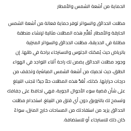
الحماية من أشعة الشمس والأمطار
مظلات الحدائق والسواتر توفر حماية فعالة من أشعة الشمس
الحارقة والأمطار. تُعَتِّبر هذه المظلات مثالية لإنشاء منطقة
مظللة في الحديقة، مظلات الحدائق والسواتر المنزلية
بالرياض
حيث يُمكنك الجلوس والاسترخاء براحة في ظلها. إن
وجود مظلات الحدائق يضمن لك راحة أثناء التواجد في الهواء
الطلق، حيث تحميك من أشعة الشمس المباشرة وتخفف من
درجات حرارتها. كذلك، تُعَدُّ هذه المظلات حلاً جيدًا لتجنب التبيلغ
على شأن قضية سوء الأحوال الجوية، فهي تحافظ على جفافك
وتسمح لك بالترويق دون أي قلق من التبيلغ. استخدام مظلات
الحدائق يزيد من استفادتك من المساحات خارج المنزل، سواءً
كان ذلك للاسترخاء أو للاستضافة.