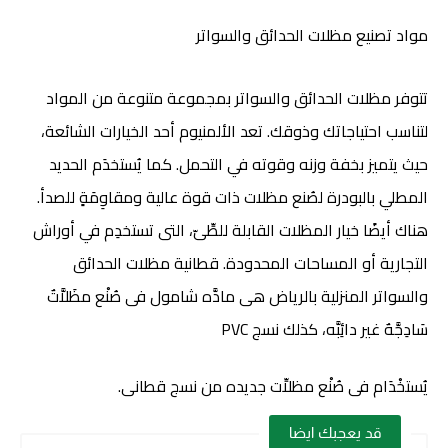
مواد تصنيع مظلات الحدائق والسواتر
تتوفر مظلات الحدائق والسواتر بمجموعة متنوعة من المواد
لتناسب احتياجاتك وذوقك. تعد الألمنيوم أحد الخيارات الشائعة،
حيث يتميز بخفة وزنه وقوته في التحمل. كما يُستخدَم الحديد
المطلي بالبودرة لصُنع مظلات ذات قوة عالية ومقاوِمَةٍ للصدأ.
هناك أيضًا خيار المظلات القابلة للطِّىّ، التى تستخدِم في أوراش
التجارية أو المساحات المحدودة. قطانية مظلات الحدائق
والسواتر المنزلية بالرياض هى مادَّه شامول فى صُنْع مظَلاَّتٌ
سَادِجَّهٌ غير دائِبَّه، كذلك نسج PVC
يُستخْدَام فى صُنْع مظلاِّت جديده من نسج قطانى.
قد يعجبك ايضا