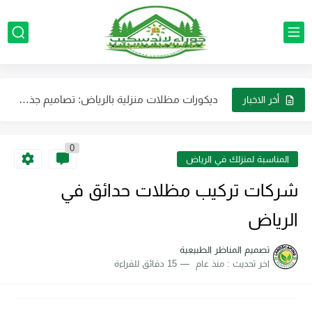
تصميم الحدائق الطبيعية للفلل والمنازل الرياض استخدام الألوان الطبيعية والنباتات...
تنسيق حدائق احواض زرع بالرياض لتوفير مساحة وتضفي لمسة جمالية...
ديكورات مظلات منزلية بالرياض: تصاميم جذابة تناسب الذوق الراقي
أخر الاخبار
تصميم الأحواض الزراعية الرياض: حول فناء منزلك إلى واحة غناء...
خدمات تركيب وصيانة جميع أجهزة الرذاذ والضباب بالرياض بأفضل جودة...
0
المناسبة لمنزلك في الرياض
أفضل شركة لتنسيق حدائق الفلل والمنازل في الرياض بأرخص الأسعار
شركات تركيب مظلات حدائق في
مظلات حدائق فاخرة في الرياض: كيف تحول حديقتك إلى منتجع...
الرياض
صيانة وتركيب لأنظمة الضباب والرذاذ بالرياض باقل التكلفه
ديكورات مظلات وجلسات خارجية بالرياض لتجعل حديقتك عصرية
تصميم المناظر الطبيعية
اخر تحديث :
منذ عام
15 دقائق للقراءة
ترتيب الأثاث والديكورات في الحوش تنسيق حدائق احوش بالرياض