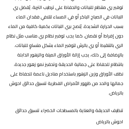
توفير ري منتظم للنباتات والحفاظ على ترطيب التربة. يُفضل ري
النباتات في الصباح الباكر أو في المساء لتلافي فقدان الماء
بسبب الحرارة الشديدة. يُنصح بري النباتات بكمية كافية من الماء
دون إفراط أو نقصان. كما يجب توفير نظام ري مناسب مثل نظام
الري بالتنقيط أو ري بالرش لتوفير الماء بشكل متساوٍ للنباتات.
بالإضافة إلى ذلك، يجب إزالة الأوراق الميتة والزهور الذابلة
بانتظام للحفاظ على جمالية الحديقة وتحفيز نمو زهور جديدة.
نظف الأوراق وزين الزهور باستخدام مناديل ناعمة للحفاظ على
جمالها والحد من ظهور الأمراض الفطرية تنسيق حدائق احوش
بالرياض.
تنظيف الحديقة والعناية بالمسطحات الخضراء
تنسيق حدائق
احوش بالرياض