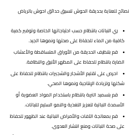
نصائح للعناية بحديقة الحوش
تنسيق حدائق احوش بالرياض
ري النباتات بانتظام حسب احتياجاتها الخاصة وتوفير كمية
كافية من الماء للحفاظ على صحتها ونموها الجيد.
قم بتنظيف الحديقة من الأوراق المتساقطة والأعشاب
الضارة بانتظام للحفاظ على المظهر الأنيق والنظافة.
احرص على تقليم الأشجار والشجيرات بانتظام للحفاظ على
شكلها ولزيادة الإنتاجية ونموها الصحي.
قم بتسميد التربة بانتظام باستخدام المواد العضوية أو
الأسمدة النباتية لتعزيز التغذية والنمو السليم للنباتات.
قم بمعالجة الآفات والأمراض النباتية عند الظهور للحفاظ
على صحة النباتات ومنع انتشار العدوى.