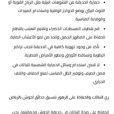
حماية الحديقة من التشوهات البيئية مثل الرياح القوية أو
التلوث البيئي بوضع الحواجز الواقية واستخدام المبيدات
والوقاية المناسبة.
قم بتنظيف المسطحات الخضراء وتقليم العشب بانتظام
للحفاظ على المظهر الجميل وللحد من نمو الأعشاب الضارة.
تأكد من وجود تهوية كافية في الحديقة لتجنب تراكم
الرطوبة وتساقط الأوراق وتطور الأمراض الفطرية.
لا تنسى استخدام وسائل الحماية الشمسية للنباتات في
فصل الصيف وتوفير الظل المناسب لمنع الجفاف والتلف
الحراري.
ري النباتات والحفاظ على الزهور
تنسيق حدائق احوش بالرياض
للحفاظ على صحة النباتات في حديقة الحوش وجماليتها، يجب